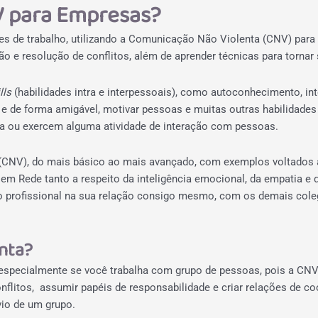
V para Empresas?
s de trabalho, utilizando a Comunicação Não Violenta (CNV) para 
o e resolução de conflitos, além de aprender técnicas para torna
lls
(habilidades intra e interpessoais), como autoconhecimento, in
s e de forma amigável, motivar pessoas e muitas outras habilidade
ça ou exercem alguma atividade de interação com pessoas.
(CNV), do mais básico ao mais avançado, com exemplos voltados 
V em Rede tanto a respeito da inteligência emocional, da empatia
r o profissional na sua relação consigo mesmo, com os demais coleg
nta?
especialmente se você trabalha com grupo de pessoas, pois a CNV
nflitos, assumir papéis de responsabilidade e criar relações de 
vio de um grupo.