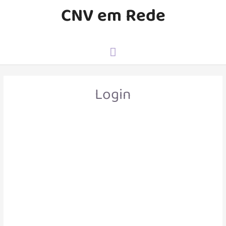
CNV em Rede
Login
E-mail
*
Senha
*
Keep me signed in