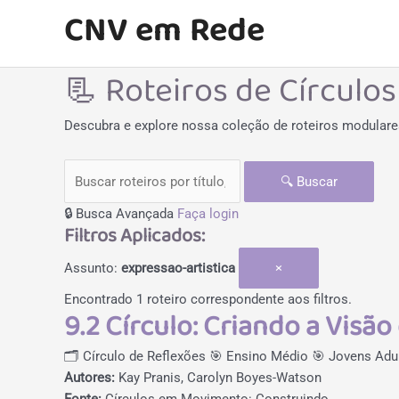
Ir
CNV em Rede
para
o
📃 Roteiros de Círculos
conteúdo
Descubra e explore nossa coleção de roteiros modulares
🔍
Buscar
🔒
Busca Avançada
Faça login
Filtros Aplicados:
Assunto:
expressao-artistica
×
Encontrado 1 roteiro correspondente aos filtros.
9.2 Círculo: Criando a Visã
🗂️ Círculo de Reflexões
🎯 Ensino Médio
🎯 Jovens Adu
Autores:
Kay Pranis, Carolyn Boyes-Watson
Fonte:
Círculos em Movimento: Construindo...