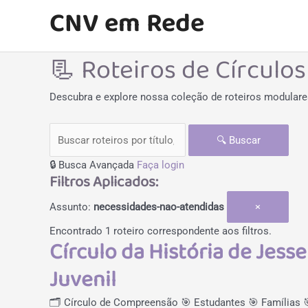
Ir
CNV em Rede
para
o
📃 Roteiros de Círculos
conteúdo
Descubra e explore nossa coleção de roteiros modulares
🔍
Buscar
🔒
Busca Avançada
Faça login
Filtros Aplicados:
Assunto:
necessidades-nao-atendidas
×
Encontrado 1 roteiro correspondente aos filtros.
Círculo da História de Jes
Juvenil
🗂️ Círculo de Compreensão
🎯 Estudantes
🎯 Famílias