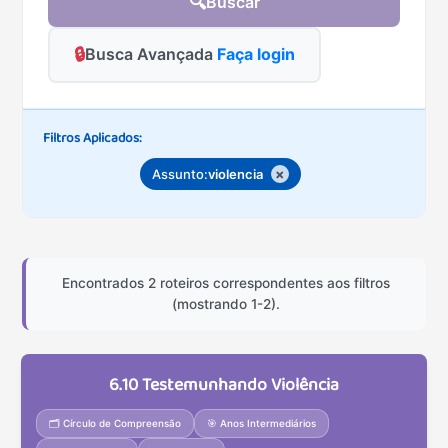
🔍
Buscar
🔒
Busca Avançada
Faça login
Filtros Aplicados:
×
Assunto:
violencia
Encontrados 2 roteiros correspondentes aos filtros
(mostrando 1-2).
6.10 Testemunhando Violência
🗂️ Círculo de Compreensão
🎯 Anos Intermediários