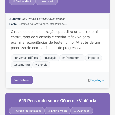
🎯 Ensino Médio
📊 Avançado
Autores:
Kay Pranis, Carolyn Boyes-Watson
Fonte:
Círculos em Movimento: Construindo...
Círculo de conscientização que utiliza uma taxonomia
estruturada de violência e escrita reflexiva para
examinar experiências de testemunho. Através de um
processo de compartilhamento progressivo,...
conversas difíceis
educação
enfrentamento
impacto
testemunha
violência
🔒
Ver Roteiro
Faça login
6.19 Pensando sobre Gênero e Violência
🗂️ Círculo de Reflexões
🎯 Ensino Médio
📊 Avançado