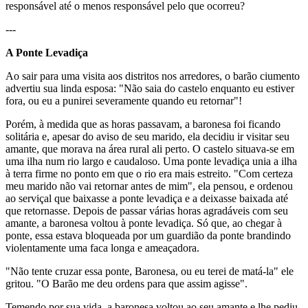
responsável até o menos responsável pelo que ocorreu?
---
A Ponte Levadiça
Ao sair para uma visita aos distritos nos arredores, o barão ciumento
advertiu sua linda esposa: "Não saia do castelo enquanto eu estiver
fora, ou eu a punirei severamente quando eu retornar"!
Porém, à medida que as horas passavam, a baronesa foi ficando
solitária e, apesar do aviso de seu marido, ela decidiu ir visitar seu
amante, que morava na área rural ali perto. O castelo situava-se em
uma ilha num rio largo e caudaloso. Uma ponte levadiça unia a ilha
à terra firme no ponto em que o rio era mais estreito. "Com certeza
meu marido não vai retornar antes de mim", ela pensou, e ordenou
ao serviçal que baixasse a ponte levadiça e a deixasse baixada até
que retornasse. Depois de passar várias horas agradáveis com seu
amante, a baronesa voltou à ponte levadiça. Só que, ao chegar à
ponte, essa estava bloqueada por um guardião da ponte brandindo
violentamente uma faca longa e ameaçadora.
"Não tente cruzar essa ponte, Baronesa, ou eu terei de matá-la" ele
gritou. "O Barão me deu ordens para que assim agisse".
Temendo por sua vida, a baronesa voltou ao seu amante e lhe pediu