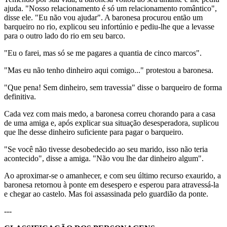
ajuda. "Nosso relacionamento é só um relacionamento romântico",
disse ele. "Eu não vou ajudar". A baronesa procurou então um
barqueiro no rio, explicou seu infortúnio e pediu-lhe que a levasse
para o outro lado do rio em seu barco.
"Eu o farei, mas só se me pagares a quantia de cinco marcos".
"Mas eu não tenho dinheiro aqui comigo..." protestou a baronesa.
"Que pena! Sem dinheiro, sem travessia" disse o barqueiro de forma
definitiva.
Cada vez com mais medo, a baronesa correu chorando para a casa
de uma amiga e, após explicar sua situação desesperadora, suplicou
que lhe desse dinheiro suficiente para pagar o barqueiro.
"Se você não tivesse desobedecido ao seu marido, isso não teria
acontecido", disse a amiga. "Não vou lhe dar dinheiro algum".
Ao aproximar-se o amanhecer, e com seu último recurso exaurido, a
baronesa retornou à ponte em desespero e esperou para atravessá-la
e chegar ao castelo. Mas foi assassinada pelo guardião da ponte.
---