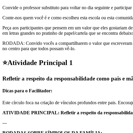
Convide o professor substituto para voltar no dia seguinte e particip
Conte-nos quem você é e como escolheu esta escola ou esta comunid
Peça aos participantes que pensem em um valor que eles gostariam de 
em letras grandes no pratinho de papel/cartela que se encontra debaixo
RODADA: Convido vocês a compartilharem o valor que escreveram e a no
no centro para que todos possam vê-lo.
⭐
Atividade Principal 1
Refletir a respeito da responsabilidade como pais e mã
Dicas para o Facilitador:
Este círculo foca na criação de vínculos profundos entre pais. Encor
ATIVIDADE PRINCIPAL: Refletir a respeito da responsabilidade 
---
RODADAS SOBRE SÍMBOLOS DA FAMÍLIA: