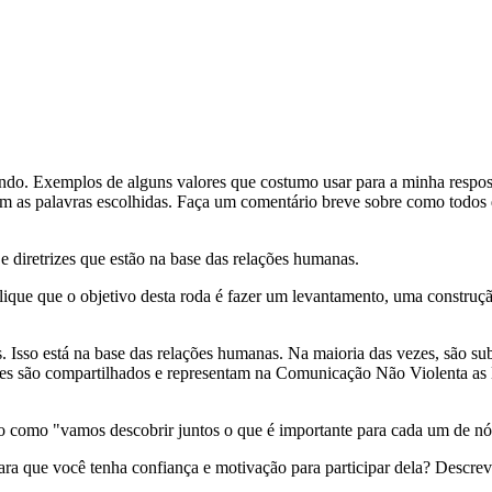
do. Exemplos de alguns valores que costumo usar para a minha resposta
 com as palavras escolhidas. Faça um comentário breve sobre como todo
e diretrizes que estão na base das relações humanas.
ique que o objetivo desta roda é fazer um levantamento, uma construção
es. Isso está na base das relações humanas. Na maioria das vezes, são su
ores são compartilhados e representam na Comunicação Não Violenta 
algo como "vamos descobrir juntos o que é importante para cada um de 
ara que você tenha confiança e motivação para participar dela? Descre