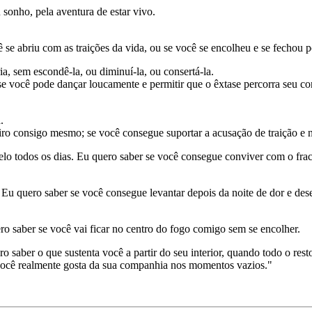
 sonho, pela aventura de estar vivo.
cê se abriu com as traições da vida, ou se você se encolheu e se fechou 
a, sem escondê-la, ou diminuí-la, ou consertá-la.
 se você pode dançar loucamente e permitir que o êxtase percorra seu c
.
o consigo mesmo; se você consegue suportar a acusação de traição e nã
 todos os dias. Eu quero saber se você consegue conviver com o fracasso
u quero saber se você consegue levantar depois da noite de dor e dese
 saber se você vai ficar no centro do fogo comigo sem se encolher.
saber o que sustenta você a partir do seu interior, quando todo o res
você realmente gosta da sua companhia nos momentos vazios."