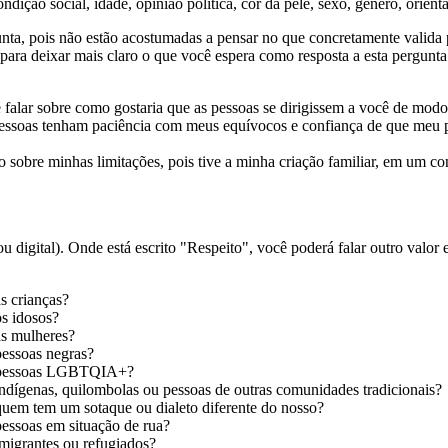
ndição social, idade, opinião política, cor da pele, sexo, gênero, orienta
nta, pois não estão acostumadas a pensar no que concretamente valida p
a para deixar mais claro o que você espera como resposta a esta pergunta
 falar sobre como gostaria que as pessoas se dirigissem a você de modo
essoas tenham paciência com meus equívocos e confiança de que meu pa
ão sobre minhas limitações, pois tive a minha criação familiar, em um 
 digital). Onde está escrito "Respeito", você poderá falar outro valor e
s crianças?
os idosos?
as mulheres?
pessoas negras?
om pessoas LGBTQIA+?
indígenas, quilombolas ou pessoas de outras comunidades tradicionais?
 quem tem um sotaque ou dialeto diferente do nosso?
pessoas em situação de rua?
imigrantes ou refugiados?