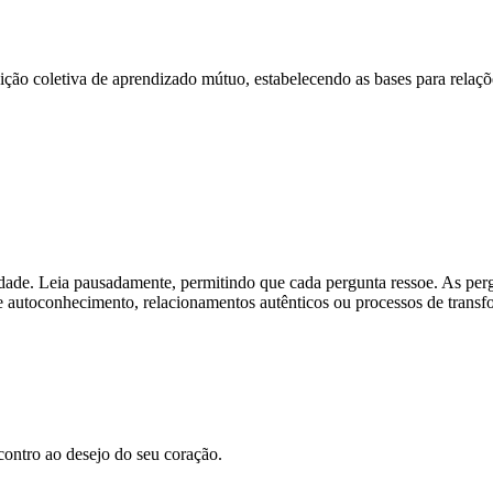
ção coletiva de aprendizado mútuo, estabelecendo as bases para relações
lidade. Leia pausadamente, permitindo que cada pergunta ressoe. As p
re autoconhecimento, relacionamentos autênticos ou processos de transfo
contro ao desejo do seu coração.