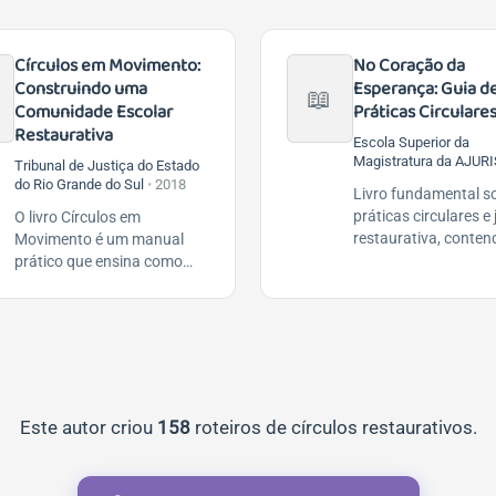
Círculos em Movimento:
No Coração da
Construindo uma
Esperança: Guia d
📖
Comunidade Escolar
Práticas Circulare
Restaurativa
Escola Superior da
Magistratura da AJURI
Tribunal de Justiça do Estado
do Rio Grande do Sul
•
2018
Livro fundamental s
práticas circulares e 
O livro Círculos em
restaurativa, conten
Movimento é um manual
metodologias e exerc
prático que ensina como
práticos para facilit
realizar Círculos de...
Este autor criou
158
roteiros de círculos restaurativos.