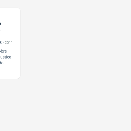
e
s
S
•
2011
obre
justiça
do
ícios
adores.