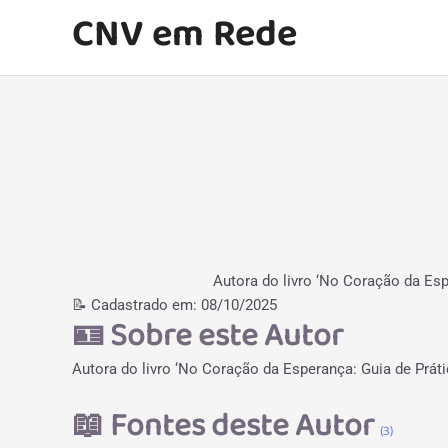
Ir
CNV em Rede
para
o
conteúdo
Autora do livro ‘No Coração da Espe
📝 Cadastrado em:
08/10/2025
🪪
Sobre este Autor
Autora do livro ‘No Coração da Esperança: Guia de Prátic
📖
Fontes deste Autor
(3)