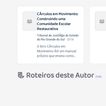
CÃ­rculos em Movimento:
Construindo uma
📖
📖
Comunidade Escolar
Restaurativa
Tribunal de JustiÃ§a do Estado
do Rio Grande do Sul
•
2018
O livro CÃ­rculos em
Movimento Ã© um manual
prÃ¡tico que ensina como
realizar CÃ­rculos de...
📃
Roteiros deste Autor
(158)