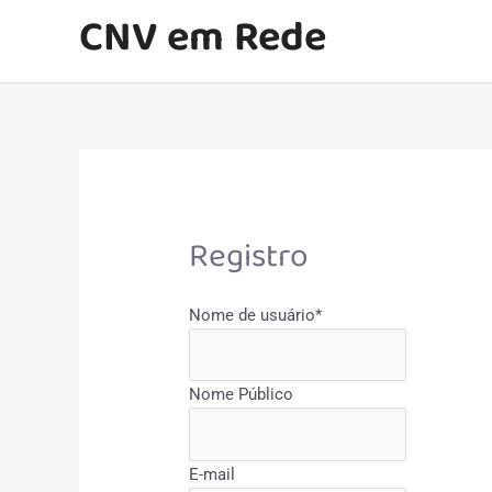
Ir
CNV em Rede
para
o
conteúdo
Registro
Nome de usuário
*
Nome Público
E-mail