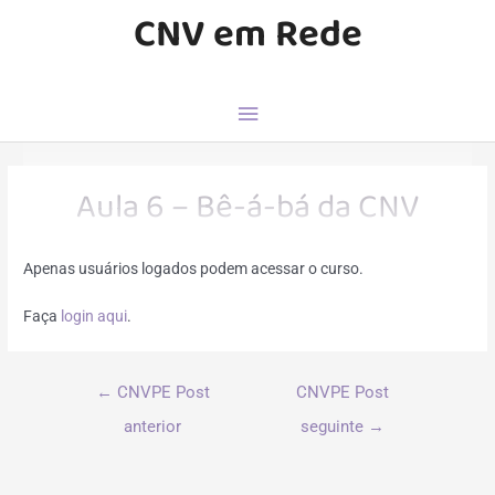
CNV em Rede
Aula 6 – Bê-á-bá da CNV
Apenas usuários logados podem acessar o curso.
Faça
login aqui
.
←
CNVPE Post
CNVPE Post
anterior
seguinte
→