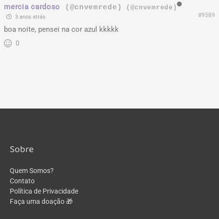
mercia cardoso
(@cnvemrede)
(@cnvemrede)
#9589
3 anos atrás
boa noite, pensei na cor azul kkkkk
0
Sobre
Quem Somos?
Contato
Política de Privacidade
Faça uma doação 🎁