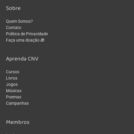
Sobre
Quem Somos?
Contato
Política de Privacidade
Faça uma doação 🎁
Aprenda CNV
Cursos
Livros
Jogos
Músicas
Poemas
Campanhas
Membros