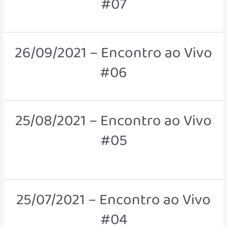
#07
26/09/2021 – Encontro ao Vivo
#06
25/08/2021 – Encontro ao Vivo
#05
25/07/2021 – Encontro ao Vivo
#04