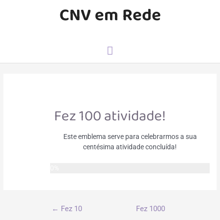
Ir
CNV em Rede
para
o
conteúdo
Menu
principal
Fez 100 atividade!
Este emblema serve para celebrarmos a sua
centésima atividade concluída!
0%
Navegação
←
Fez 10
Fez 1000
de