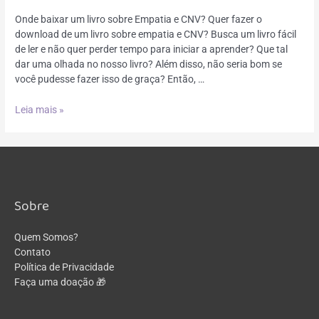
Onde baixar um livro sobre Empatia e CNV? Quer fazer o
download de um livro sobre empatia e CNV? Busca um livro fácil
de ler e não quer perder tempo para iniciar a aprender? Que tal
dar uma olhada no nosso livro? Além disso, não seria bom se
você pudesse fazer isso de graça? Então, …
Leia mais »
Sobre
Quem Somos?
Contato
Política de Privacidade
Faça uma doação 🎁