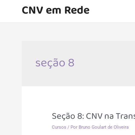
Ir
CNV em Rede
para
o
conteúdo
seção 8
Seção 8: CNV na Tran
Cursos
/ Por
Bruno Goulart de Oliveira