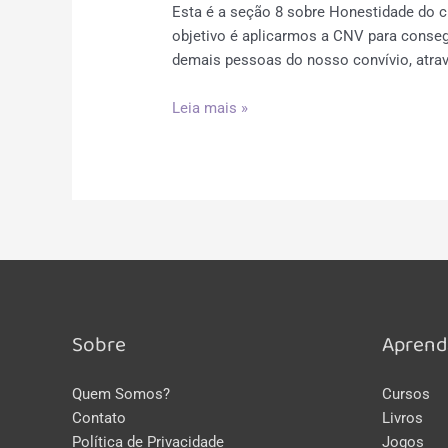
Esta é a seção 8 sobre Honestidade do 
objetivo é aplicarmos a CNV para conse
demais pessoas do nosso convívio, atra
Seção
Leia mais »
8:
CNV
na
Transformação
Social
Sobre
Aprend
Quem Somos?
Cursos
Contato
Livros
Política de Privacidade
Jogos