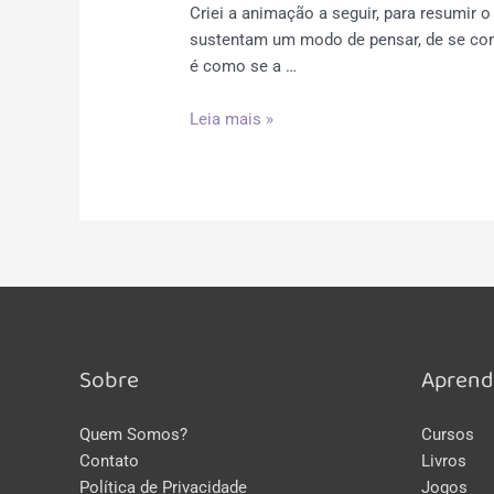
Criei a animação a seguir, para resumir
sustentam um modo de pensar, de se com
é como se a …
O
Leia mais »
que
é
Comunicação
Não
Violenta
(CNV)?
–
Resumo
Animado
Sobre
Aprend
Quem Somos?
Cursos
Contato
Livros
Política de Privacidade
Jogos