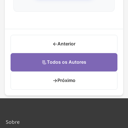
←
Anterior
📃
Todos os Autores
→
Próximo
Sobre