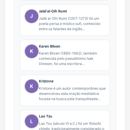
Jalāl al-Dīn Rumi
J
Jalāl al-Dīn Rumi (1207-1273) foi um
poeta persa e místico sufi, conhecido
entre os falantes de inglês
simplesmente como Rumi....
Karen Blixen
K
Karen Blixen (1885-1962), também
conhecida pelo pseudônimo Isak
Dinesen, foi uma escritora
dinamarquesa famosa por suas obras
'Out of Africa'...
Kristone
K
Kristone é um autor contemporâneo que
desenvolveu esta oração meditativa
focada na busca pela tranquilidade
interior em meio ao ritmo...
Lao Tzu
L
Lao Tzu (século VI a.C.) foi um filósofo
chinês, tradicionalmente considerado o