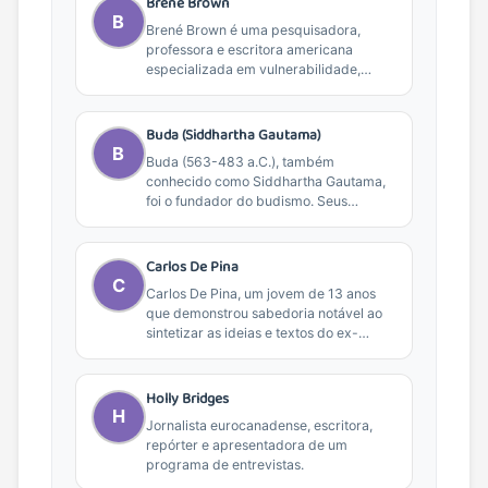
Brené Brown
B
Brené Brown é uma pesquisadora,
professora e escritora americana
especializada em vulnerabilidade,
vergonha, coragem e empatia.
Professora da Universidade de...
Buda (Siddhartha Gautama)
B
Buda (563-483 a.C.), também
conhecido como Siddhartha Gautama,
foi o fundador do budismo. Seus
ensinamentos sobre compaixão,
sabedoria e autoconhecimento...
Carlos De Pina
C
Carlos De Pina, um jovem de 13 anos
que demonstrou sabedoria notável ao
sintetizar as ideias e textos do ex-
presidente...
Holly Bridges
H
Jornalista eurocanadense, escritora,
repórter e apresentadora de um
programa de entrevistas.