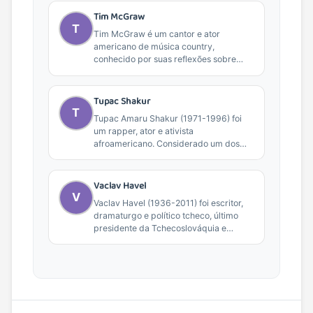
Tim McGraw
T
Tim McGraw é um cantor e ator
americano de música country,
conhecido por suas reflexões sobre
vida, relacionamentos e conexões...
Tupac Shakur
T
Tupac Amaru Shakur (1971-1996) foi
um rapper, ator e ativista
afroamericano. Considerado um dos
rappers mais influentes de todos os...
Vaclav Havel
V
Vaclav Havel (1936-2011) foi escritor,
dramaturgo e político tcheco, último
presidente da Tchecoslováquia e
primeiro presidente da República
Tcheca. Conhecido...