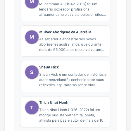
M
Muhammad Ali (1942-2016) foi um
lendário boxeador profissional
afroamericano e ativista pelos direitos
civis. Considerado um dos maiores
atletas de...
Mulher Aborígene da Austrália
M
Aa sabedoria ancestral dos povos
aborígenes australianos, que durante
mais de 65.000 anos desenvolveram
uma compreensão profunda da
interconectividade entre...
Shaun Hick
S
Shaun Hick é um contador de histórias e
autor neozelandês conhecido por suas
reflexões inspiradoras sobre vida,
crescimento pessoal e...
Thich Nhat Hanh
T
Thich Nhat Hanh (1926-2022) foi um
monge budista vietnamita, poeta,
ativista pela paz e autor de mais de 100
livros...