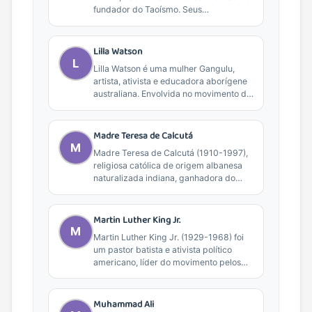
fundador do Taoísmo. Seus
ensinamentos sobre harmonia,
equilíbrio...
Lilla Watson
L
Lilla Watson é uma mulher Gangulu,
artista, ativista e educadora aborígene
australiana. Envolvida no movimento de
direitos aborígenes desde os...
Madre Teresa de Calcutá
M
Madre Teresa de Calcutá (1910-1997),
religiosa católica de origem albanesa
naturalizada indiana, ganhadora do
Prêmio Nobel da Paz em 1979...
Martin Luther King Jr.
M
Martin Luther King Jr. (1929-1968) foi
um pastor batista e ativista político
americano, líder do movimento pelos
direitos civis. Ganhador...
Muhammad Ali