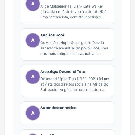
A
Alice Malsenior Tallulah-Kate Walker
(nascida em 9 de fevereiro de 1944) é
uma romancista, contista, poetisa e
ativista social americana....
Anciãos Hopi
A
Os Anciãos Hopi são os guardiões da
sabedoria ancestral do povo Hopi, uma
das mais antigas culturas nativas
americanas, com...
Arcebispo Desmond Tutu
A
Desmond Mpilo Tutu (1931-2021) foi um
ativista dos direitos sociais na África do
Sul, pastor Anglicano aposentado, e
famoso oponente...
Autor desconhecido
A