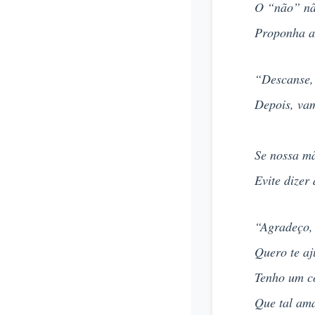
O “não” nã
Proponha al
“Descanse, 
Depois, vam
Se nossa m
Evite dizer
“Agradeço, 
Quero te aj
Tenho um c
Que tal am