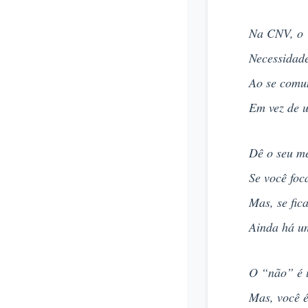
Na CNV, o “
Necessidade
Ao se comun
Em vez de u
Dê o seu me
Se você foc
Mas, se fic
Ainda há u
O “não” é 
Mas, você é