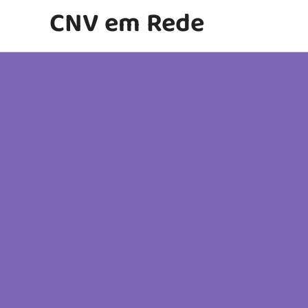
Ir
CNV em Rede
para
o
conteúdo