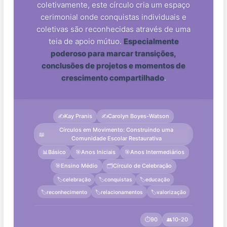
coletivamente, este círculo cria um espaço
cerimonial onde conquistas individuais e
coletivas são reconhecidas através de uma
teia de apoio mútuo.
Especialmente
poderoso para marcar transições,
conclusões de projetos e momentos de
crescimento compartilhado
.
✍️
Kay Pranis
✍️
Carolyn Boyes-Watson
Círculos em Movimento: Construindo uma
📖
Comunidade Escolar Restaurativa
📊
Básico
🎯
Anos Iniciais
🎯
Anos Intermediários
🎯
Ensino Médio
🗂️
Círculo de Celebração
🏷️
celebração
🏷️
conquistas
🏷️
educação
🏷️
reconhecimento
🏷️
relacionamentos
🏷️
valorização
⏱️
90
👥
10-20