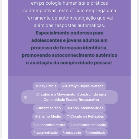
em psicologia humanista e práticas
contemplativas, este círculo emprega uma
ferramenta de autoinvestigação que vai
além das respostas automáticas.
Especialmente poderoso para
adolescentes e jovens adultos em
processo de formação identitária,
promovendo autoconhecimento autêntico
e aceitação da complexidade pessoal
.
✍️
Kay Pranis
✍️
Carolyn Boyes-Watson
Círculos em Movimento: Construindo uma
📖
Comunidade Escolar Restaurativa
📊
Intermediário
🎯
Anos Intermediários
🎯
Ensino Médio
🗂️
Círculo de Reflexões
🏷️
autoconhecimento
🏷️
autoconscientização
🏷️
autorreflexão
🏷️
educação
🏷️
identidade