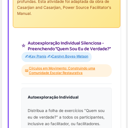
profundas. Esta atividade foi adaptada da obra de
Casarjian and Casarjian, Power Source Facilitator's
Manual.
Autoexploração Individual Silenciosa -
Preenchendo "Quem Sou Eu de Verdade?"
✍️
✍️
Kay Pranis
Carolyn Boyes-Watson
Círculos em Movimento: Construindo uma
📖
Comunidade Escolar Restaurativa
Autoexploração Individual
Distribua a folha de exercícios "Quem sou
eu de verdade?" a todos os participantes,
inclusive ao facilitador, ou facilitadores.