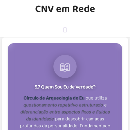
CNV em Rede
📖
5.7 Quem Sou Eu de Verdade?
Círculo de Arqueologia do Eu
que utiliza
questionamento repetitivo estruturado
e
diferenciação entre aspectos fixos e fluidos
da identidade
para descobrir camadas
profundas da personalidade. Fundamentado