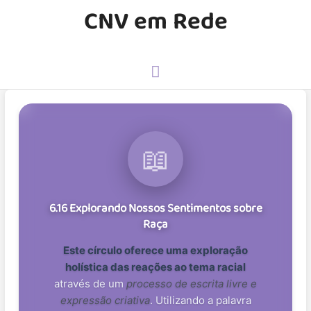
CNV em Rede
📖
6.16 Explorando Nossos Sentimentos sobre
Raça
Este círculo oferece uma exploração
holística das reações ao tema racial
através de um
processo de escrita livre e
expressão criativa
. Utilizando a palavra