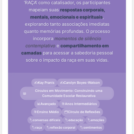
‘RAÇA’ como catalisador, os participantes
mapeiam suas
respostas corporais,
mentais, emocionais e espirituais
,
explorando tanto associações imediatas
quanto memórias profundas. O processo
incorpora
momentos de silêncio
contemplativo
e
compartilhamento em
camadas
para acessar a sabedoria pessoal
sobre o impacto da raça em suas vidas.
✍️
Kay Pranis
✍️
Carolyn Boyes-Watson
Círculos em Movimento: Construindo uma
📖
Comunidade Escolar Restaurativa
📊
Avançado
🎯
Anos Intermediários
🎯
Ensino Médio
🗂️
Círculo de Reflexões
🏷️
conversas difíceis
🏷️
educação
🏷️
emoções
🏷️
raça
🏷️
reflexão corporal
🏷️
sentimentos