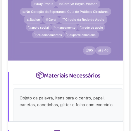
✍️
Kay Pranis
✍️
Carolyn Boyes-Watson
📖
No Coração da Esperança: Guia de Práticas Circulares
📊
Básico
🎯
Geral
🗂️
Círculo da Rede de Apoio
🏷️
apoio social
🏷️
mapeamento
🏷️
rede de apoio
🏷️
relacionamentos
🏷️
suporte emocional
⏱️
95
👥
8-16
📦
Materiais Necessários
Objeto da palavra, itens para o centro, papel,
canetas, canetinhas, glitter e folha com exercício