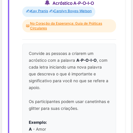
Acróstico A-P-O-I-O
✍️
✍️
Kay Pranis
Carolyn Boyes-Watson
No Coração da Esperança: Guia de Práticas
📖
Circulares
Convide as pessoas a criarem um
acróstico com a palavra
A-P-O-I-O
, com
cada letra iniciando uma nova palavra
que descreva o que é importante e
significativo para você no que se refere a
apoio.
Os participantes podem usar canetinhas e
glitter para suas criações.
Exemplo:
A
- Amor