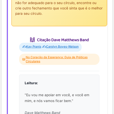
não for adequado para o seu círculo, encontre ou
crie outro fechamento que você sinta que é o melhor
para seu círculo.
Citação Dave Matthews Band
✍️
✍️
Kay Pranis
Carolyn Boyes-Watson
No Coração da Esperança: Guia de Práticas
📖
Circulares
Leitura:
"Eu vou me apoiar em você, e você em
mim, e nós vamos ficar bem."
Dave Matthews Band