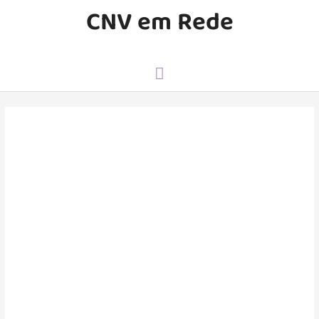
CNV em Rede
Adicionar
Amigo
Marcia
seguidores
1
seguindo
0
Seguir
Mensagem