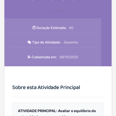
Avaliar
Leia mais »
o
equilíbrio
do
⏱️ Duração Estimada:
60
autocuidado
em
🎭 Tipo de Atividade:
Desenho
nossas
vidas
📝 Cadastrada em:
08/10/2025
Sobre esta Atividade Principal
ATIVIDADE PRINCIPAL: Avaliar o equilíbrio do