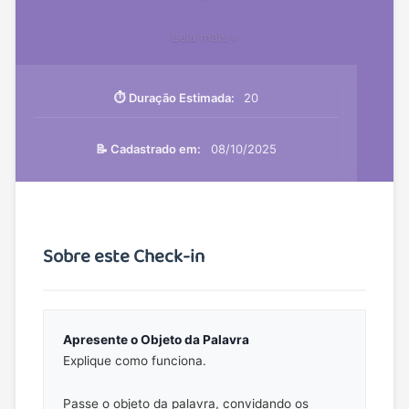
Check-
Leia mais »
in:
Apresentação
e
⏱️ Duração Estimada:
20
Expectativas
sobre
📝 Cadastrado em:
08/10/2025
Amizade
Sobre este Check-in
Apresente o Objeto da Palavra
Explique como funciona.
Passe o objeto da palavra, convidando os