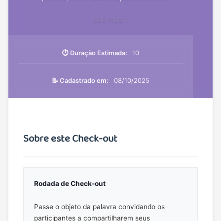
Check-
Leia mais »
out:
Integrando
a
⏱️ Duração Estimada:
10
Prática
do
📝 Cadastrado em:
08/10/2025
Olhar
Compassivo
Sobre este Check-out
Rodada de Check-out
Passe o objeto da palavra convidando os
participantes a compartilharem seus