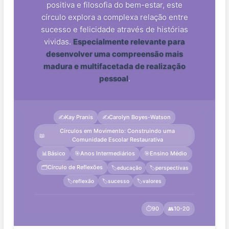
positiva e filosofia do bem-estar, este
círculo explora a complexa relação entre
sucesso e felicidade através de histórias
vividas.
Especialmente relevante para
desenvolver uma compreensão mais
madura e multifacetada de realização
pessoal
.
✍️
Kay Pranis
✍️
Carolyn Boyes-Watson
Círculos em Movimento: Construindo uma
📖
Comunidade Escolar Restaurativa
📊
Básico
🎯
Anos Intermediários
🎯
Ensino Médio
🗂️
Círculo de Reflexões
🏷️
educação
🏷️
perspectivas
🏷️
reflexão
🏷️
sucesso
🏷️
valores
⏱️
90
👥
10-20