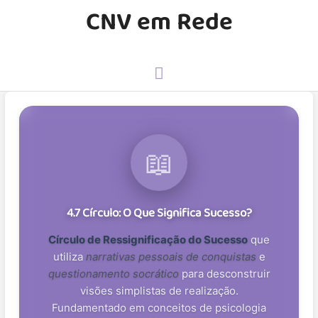
CNV em Rede
📖
4.7 Círculo: O Que Significa Sucesso?
Círculo de Ressignificação do Sucesso
que
utiliza
narrativas pessoais de conquistas
e
questionamento socrático
para desconstruir
visões simplistas de realização.
Fundamentado em conceitos de psicologia