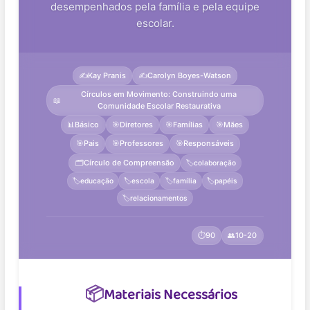
desempenhados pela família e pela equipe
escolar.
✍️
Kay Pranis
✍️
Carolyn Boyes-Watson
Círculos em Movimento: Construindo uma
📖
Comunidade Escolar Restaurativa
📊
Básico
🎯
Diretores
🎯
Famílias
🎯
Mães
🎯
Pais
🎯
Professores
🎯
Responsáveis
🗂️
Círculo de Compreensão
🏷️
colaboração
🏷️
educação
🏷️
escola
🏷️
família
🏷️
papéis
🏷️
relacionamentos
⏱️
90
👥
10-20
📦
Materiais Necessários