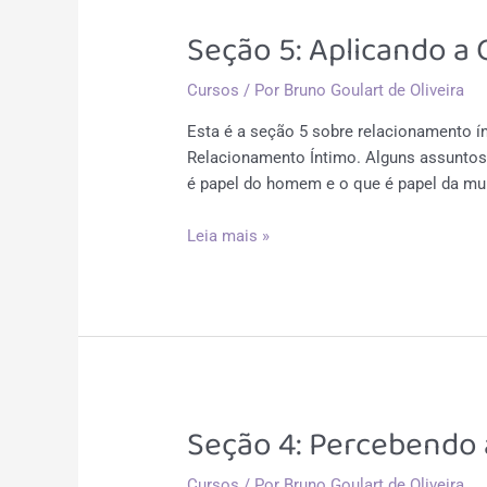
Seção 5: Aplicando a
Cursos
/ Por
Bruno Goulart de Oliveira
Esta é a seção 5 sobre relacionamento 
Relacionamento Íntimo. Alguns assuntos 
é papel do homem e o que é papel da mul
Seção
Leia mais »
5:
Aplicando
a
CNV
nos
relacionamentos
íntimos
Seção 4: Percebendo 
Cursos
/ Por
Bruno Goulart de Oliveira