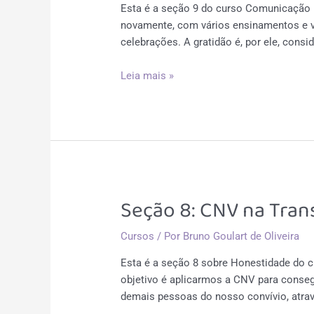
Esta é a seção 9 do curso Comunicação 
novamente, com vários ensinamentos e v
celebrações. A gratidão é, por ele, cons
Seção
Leia mais »
9:
Expressando
gratidão
através
da
CNV
Seção 8: CNV na Tran
Cursos
/ Por
Bruno Goulart de Oliveira
Esta é a seção 8 sobre Honestidade do 
objetivo é aplicarmos a CNV para conse
demais pessoas do nosso convívio, atra