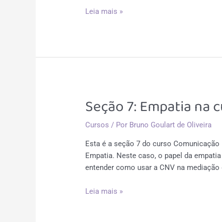
Seção
Leia mais »
8:
CNV
na
Transformação
Social
Seção 7: Empatia na c
Cursos
/ Por
Bruno Goulart de Oliveira
Esta é a seção 7 do curso Comunicação 
Empatia. Neste caso, o papel da empatia
entender como usar a CNV na mediação 
Seção
Leia mais »
7:
Empatia