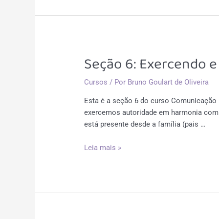
na
cura,
na
reconciliação
e
Seção 6: Exercendo e
na
mediação
Cursos
/ Por
Bruno Goulart de Oliveira
Esta é a seção 6 do curso Comunicação 
exercemos autoridade em harmonia com a
está presente desde a família (pais …
Seção
Leia mais »
6:
Exercendo
e
lidando
com
autoridade