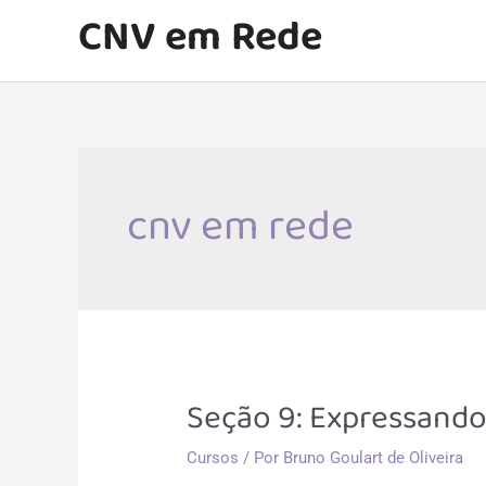
Ir
CNV em Rede
para
o
conteúdo
cnv em rede
Seção 9: Expressando
Cursos
/ Por
Bruno Goulart de Oliveira