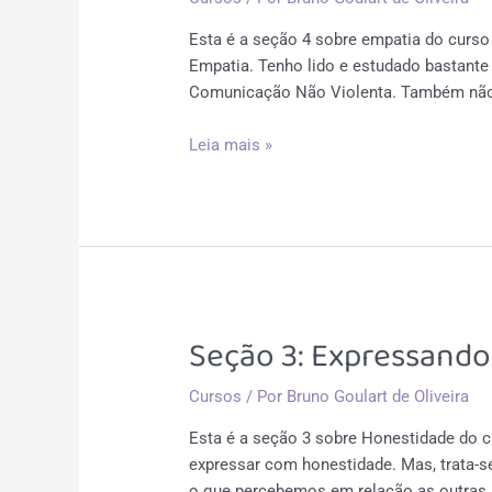
Esta é a seção 4 sobre empatia do curs
Empatia. Tenho lido e estudado bastante
Comunicação Não Violenta. Também não
Seção
Leia mais »
4:
Percebendo
através
da
empatia
Seção 3: Expressand
Cursos
/ Por
Bruno Goulart de Oliveira
Esta é a seção 3 sobre Honestidade do 
expressar com honestidade. Mas, trata-s
o que percebemos em relação as outras