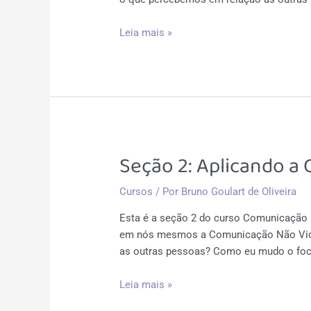
Seção
Leia mais »
3:
Expressando-
se
com
Honestidade
Seção 2: Aplicando a
Cursos
/ Por
Bruno Goulart de Oliveira
Esta é a seção 2 do curso Comunicação 
em nós mesmos a Comunicação Não Viole
as outras pessoas? Como eu mudo o fo
Seção
Leia mais »
2: