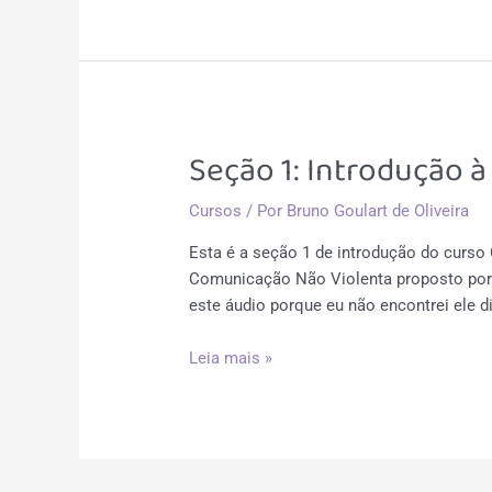
Aplicando
a
CNV
Consigo
Seção 1: Introdução 
Cursos
/ Por
Bruno Goulart de Oliveira
Esta é a seção 1 de introdução do curs
Comunicação Não Violenta proposto por M
este áudio porque eu não encontrei ele 
Seção
Leia mais »
1:
Introdução
à
Comunicação
Não