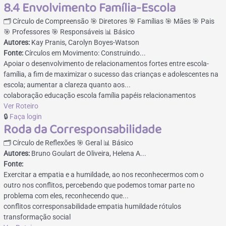
8.4 Envolvimento Família-Escola
🗂️ Círculo de Compreensão
🎯 Diretores
🎯 Famílias
🎯 Mães
🎯 Pais
🎯 Professores
🎯 Responsáveis
📊 Básico
Autores:
Kay Pranis, Carolyn Boyes-Watson
Fonte:
Círculos em Movimento: Construindo...
Apoiar o desenvolvimento de relacionamentos fortes entre escola-
família, a fim de maximizar o sucesso das crianças e adolescentes na
escola; aumentar a clareza quanto aos...
colaboração
educação
escola
família
papéis
relacionamentos
Ver Roteiro
🔒
Faça login
Roda da Corresponsabilidade
🗂️ Círculo de Reflexões
🎯 Geral
📊 Básico
Autores:
Bruno Goulart de Oliveira, Helena A...
Fonte:
Exercitar a empatia e a humildade, ao nos reconhecermos com o
outro nos conflitos, percebendo que podemos tomar parte no
problema com eles, reconhecendo que...
conflitos
corresponsabilidade
empatia
humildade
rótulos
transformação social