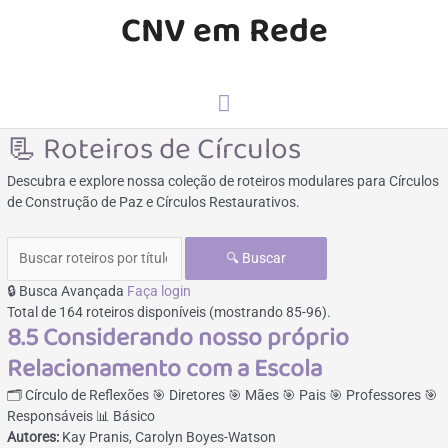
Ir
CNV em Rede
para
o
conteúdo
Menu
📃 Roteiros de Círculos
principal
Descubra e explore nossa coleção de roteiros modulares para Círculos
de Construção de Paz e Círculos Restaurativos.
🔍
Buscar
🔒
Busca Avançada
Faça login
Total de 164 roteiros disponíveis (mostrando 85-96).
8.5 Considerando nosso próprio
Relacionamento com a Escola
🗂️ Círculo de Reflexões
🎯 Diretores
🎯 Mães
🎯 Pais
🎯 Professores
🎯
Responsáveis
📊 Básico
Autores:
Kay Pranis, Carolyn Boyes-Watson