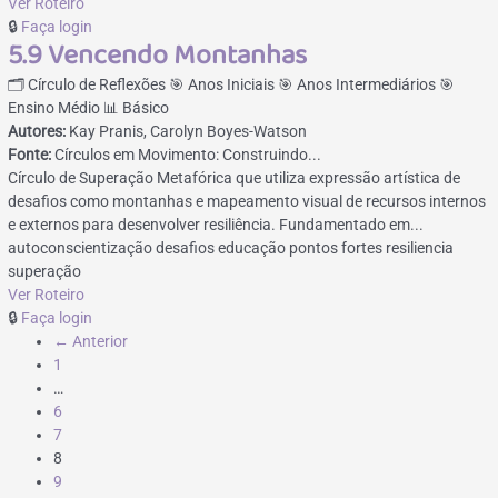
Ver Roteiro
🔒
Faça login
5.9 Vencendo Montanhas
🗂️ Círculo de Reflexões
🎯 Anos Iniciais
🎯 Anos Intermediários
🎯
Ensino Médio
📊 Básico
Autores:
Kay Pranis, Carolyn Boyes-Watson
Fonte:
Círculos em Movimento: Construindo...
Círculo de Superação Metafórica que utiliza expressão artística de
desafios como montanhas e mapeamento visual de recursos internos
e externos para desenvolver resiliência. Fundamentado em...
autoconscientização
desafios
educação
pontos fortes
resiliencia
superação
Ver Roteiro
🔒
Faça login
← Anterior
1
…
6
7
8
9