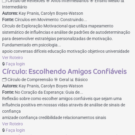
🗂️ Círculo de Reflexões
🎯 Anos Intermediários
🎯 Ensino Médio
📊
Intermediário
Autores:
Kay Pranis, Carolyn Boyes-Watson
Fonte:
Círculos em Movimento: Construindo...
Círculo de Exploração Motivacional que utiliza mapeamento
sistemático de influências e análise de padrões de autodeterminação
para desenvolver estratégias personalizadas de motivação.
Fundamentado em psicologia...
apoio
conversas difíceis
educação
motivação
objetivos
universidade
Ver Roteiro
🔒
Faça login
Círculo: Escolhendo Amigos Confiáveis
🗂️ Círculo de Compreensão
🎯 Geral
📊 Básico
Autores:
Kay Pranis, Carolyn Boyes-Watson
Fonte:
No Coração da Esperança: Guia de...
Reflexão sobre como escolher amigos confiáveis que sejam uma
influência positiva em nossas vidas através de análise de sinais de
confiança
amizade
confiança
credibilidade
relacionamentos
sinais
Ver Roteiro
🔒
Faça login