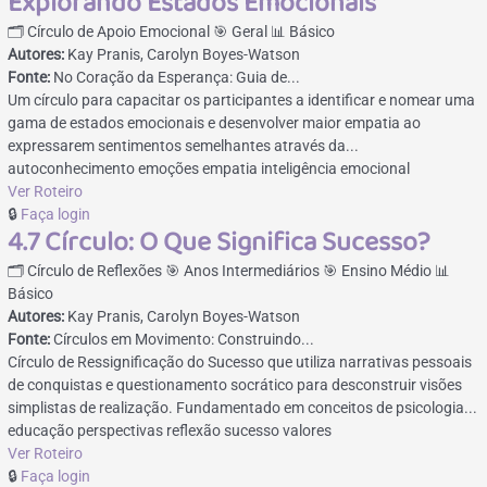
Explorando Estados Emocionais
🗂️ Círculo de Apoio Emocional
🎯 Geral
📊 Básico
Autores:
Kay Pranis, Carolyn Boyes-Watson
Fonte:
No Coração da Esperança: Guia de...
Um círculo para capacitar os participantes a identificar e nomear uma
gama de estados emocionais e desenvolver maior empatia ao
expressarem sentimentos semelhantes através da...
autoconhecimento
emoções
empatia
inteligência emocional
Ver Roteiro
🔒
Faça login
4.7 Círculo: O Que Significa Sucesso?
🗂️ Círculo de Reflexões
🎯 Anos Intermediários
🎯 Ensino Médio
📊
Básico
Autores:
Kay Pranis, Carolyn Boyes-Watson
Fonte:
Círculos em Movimento: Construindo...
Círculo de Ressignificação do Sucesso que utiliza narrativas pessoais
de conquistas e questionamento socrático para desconstruir visões
simplistas de realização. Fundamentado em conceitos de psicologia...
educação
perspectivas
reflexão
sucesso
valores
Ver Roteiro
🔒
Faça login